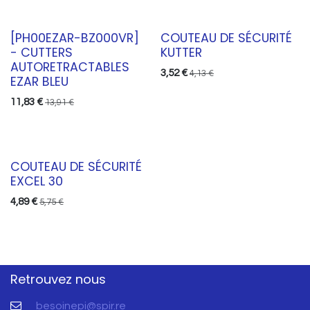
[PH00EZAR-BZ000VR]
COUTEAU DE SÉCURITÉ
-
CUTTERS
KUTTER
AUTORETRACTABLES
3,52
€
4,13
€
EZAR BLEU
11,83
€
13,91
€
COUTEAU DE SÉCURITÉ
EXCEL 30
4,89
€
5,75
€
Retrouvez nous
besoinepi@spir.re