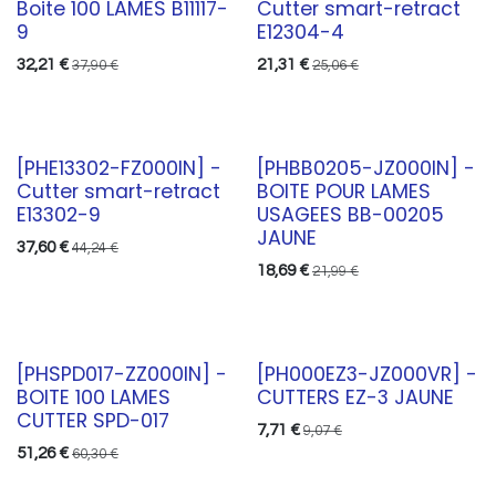
Boite 100 LAMES B11117-
Cutter smart-retract
9
E12304-4
32,21
€
21,31
€
37,90
€
25,06
€
[PHE13302-FZ000IN] -
[PHBB0205-JZ000IN] -
Cutter smart-retract
BOITE POUR LAMES
E13302-9
USAGEES BB-00205
JAUNE
37,60
€
44,24
€
18,69
€
21,99
€
[PHSPD017-ZZ000IN] -
[PH000EZ3-JZ000VR] -
BOITE 100 LAMES
CUTTERS EZ-3 JAUNE
CUTTER SPD-017
7,71
€
9,07
€
51,26
€
60,30
€