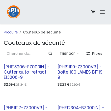
Se rendre au contenu
Produits
Couteaux de sécurité
Couteaux de sécurité
Trier par
Filtres
[PHE13206-FZ000IN] -
[PHB11119-ZZ000VR] -
Cutter auto-retract
Boite 100 LAMES B11119-
E13206-9
9
32,59
€
32,21
€
38,34
€
37,90
€
[PHB11117-ZZ000VR] -
[PHE12304-BZ000IN] -