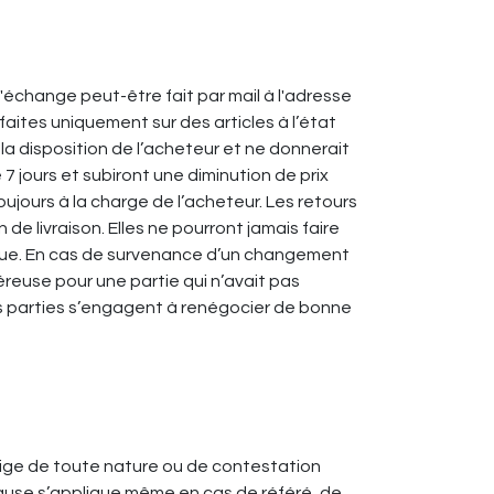
échange peut-être fait par mail à l'adresse
 faites uniquement sur des articles à l’état
a disposition de l’acheteur et ne donnerait
7 jours et subiront une diminution de prix
oujours à la charge de l’acheteur. Les retours
livraison. Elles ne pourront jamais faire
xclue. En cas de survenance d’un changement
reuse pour une partie qui n’avait pas
s parties s’engagent à renégocier de bonne
itige de toute nature ou de contestation
lause s’applique même en cas de référé, de