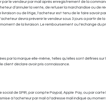
uer par le vendeur par mail après enregistrement de la command
cheteur d’annuler la vente, de refuser la marchandise ou de 
livraison ou de litige, l'acheteur est tenu de le faire savoir pa
acheteur devra prévenir le vendeur sous 3 jours a partir de la 
u moment de la livraison. Le remboursement ou l'échange du prod
es par la marque elle-même, telles qu’elles sont définies sur 
e client déclare avoir pris connaissance.
e social de SPIR, par compte Paypal, Apple Pay, ou par carte
smise à l'acheteur par mail à l'adresse mail indiqué au mome