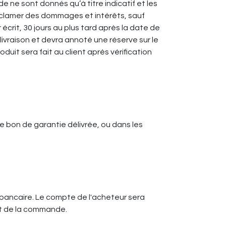
e ne sont donnés qu’à titre indicatif et les
réclamer des dommages et intérêts, sauf
r écrit, 30 jours au plus tard après la date de
livraison et devra annoté une réserve sur le
uit sera fait au client après vérification
le bon de garantie délivrée, ou dans les
 bancaire. Le compte de l'acheteur sera
nt de la commande.