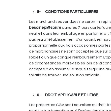
8- CONDITIONS PARTICULIERES
Les marchandises vendues ne seront ni repri
besoinepi@spir.re
dans les 7 jours après l'ach
neuf et dans leur emballage en parfait état.
pas lieu à l’établissement d’un avoir. Les ma
proportionnelle aux frais occasionnés par les 
de marchandises ne sont acceptés que sur pr
l’objet d’un quelconque remboursement. L’app
de circonstances imprévisibles lors de la co
accepté d’en assumer le risque tel qu’une a
foi afin de trouver une solution amiable.
9- DROIT APPLICABLE ET LITIGE
Les présentes CGV sont soumises au droit fra
relative à la formation ou à l’exécution de 