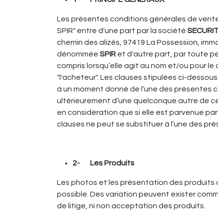
Les présentes conditions générales de vente s
SPIR" entre d'une part par la société
SECURIT
chemin des alizés, 97419 La Possession, imm
dénommée
SPIR
et d'autre part, par toute p
compris lorsqu’elle agit au nom et/ou pour l
"l'acheteur". Les clauses stipulées ci-dessous
à un moment donné de l’une des présentes co
ultérieurement d’une quelconque autre de ce
en considération que si elle est parvenue par
clauses ne peut se substituer à l’une des prés
2- Les Produits
Les photos et les présentation des produits da
possible. Des variation peuvent exister comme
de litige, ni non acceptation des produits.