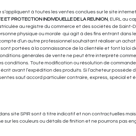
’appliquent à toutes les ventes conclues sur le site internet 
E ET PROTECTION INDIVIDUELLE DE LA REUNION
, EURL au cap
atriculée au registre du commerce et des sociétés de Saint-
ersonne physique ou morale qui agit à des fins entrant dans le
e compte d’un autre professionnel souhaitant réaliser un acha
 sont portées à la connaissance de la clientèle et font la loi d
nditions générales de vente ne peut être interprété comme v
s conditions. Toute modification ou résolution de commande
 écrit avant l’expédition des produits. Si l’acheteur possèd
entes sauf accord particulier contraire, express, spécial et é
ns site SPIR sont à titre indicatif et non contractuelles mais
 sur les couleurs ou détails de finition et ne pourrons pas en