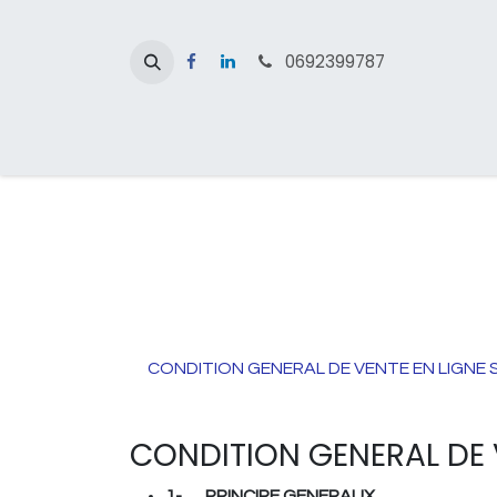
Se rendre au contenu
0692399787
Accueil
Boutique
Nos services
Nos ma
CONDITION GENERAL DE VENTE EN LIGNE SU
CONDITION GENERAL DE V
1- PRINCIPE GENERAUX