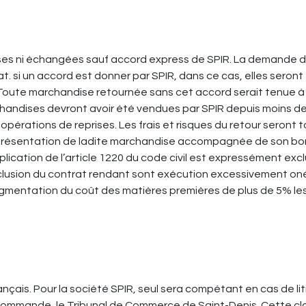
ses ni échangées sauf accord express de SPIR. La demande d'
at. si un accord est donner par SPIR, dans ce cas, elles seront
 Toute marchandise retournée sans cet accord serait tenue à l
rchandises devront avoir été vendues par SPIR depuis moins de 
opérations de reprises. Les frais et risques du retour seront t
ésentation de ladite marchandise accompagnée de son bon de 
lication de l’article 1220 du code civil est expressément e
nclusion du contrat rendant sont exécution excessivement oné
ugmentation du coût des matières premières de plus de 5% le
nçais. Pour la société SPIR, seul sera compétant en cas de l
la commande, le Tribunal de Commerce de Saint-Denis. Cette c