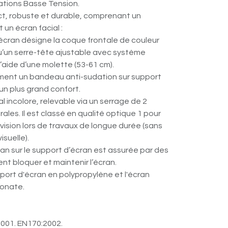
lations Basse Tension.
, robuste et durable, comprenant un
 un écran facial :
écran désigne la coque frontale de couleur
qu’un serre-tête ajustable avec système
l’aide d’une molette (53-61 cm).
lement un bandeau anti-sudation sur support
n plus grand confort.
l incolore, relevable via un serrage de 2
ales. Il est classé en qualité optique 1 pour
 vision lors de travaux de longue durée (sans
suelle).
cran sur le support d’écran est assurée par des
nt bloquer et maintenir l’écran.
port d'écran en polypropylène et l'écran
bonate.
2001. EN170:2002.