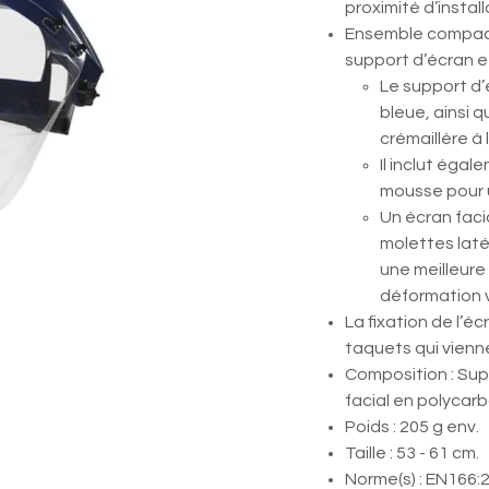
proximité d’instal
Ensemble compact
support d’écran et
Le support d’
bleue, ainsi 
crémaillère à 
Il inclut éga
mousse pour u
Un écran facia
molettes latér
une meilleure
déformation vi
La fixation de l’é
taquets qui vienne
Composition : Sup
facial en polycar
Poids : 205 g env.
Taille : 53 - 61 cm.
Norme(s) : EN166: