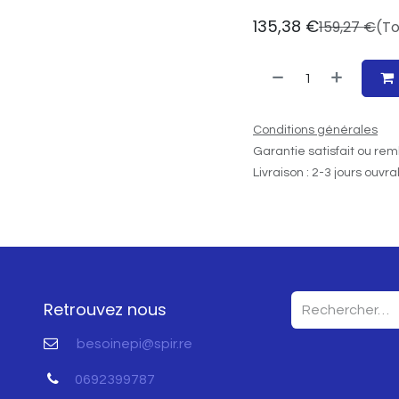
135,38
€
159,27
€
(To
Conditions générales
Garantie satisfait ou rem
Livraison : 2-3 jours ouvr
Retrouvez nous
besoinepi@spir.re
0692399787