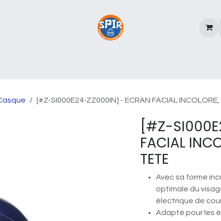
rques
A propos de SPIR
Casque
[#Z-SI000E24-ZZ000IN] -
ECRAN FACIAL INCOLORE,
[#Z-SI000E
FACIAL INC
TETE
Avec sa forme incu
optimale du visage
électrique de cour
Adapté pour les él