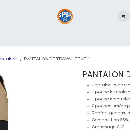
rques
A propos de SPIR
antalons
PANTALON DE TRAVAIL PRAT 1
PANTALON D
Pantalon avec éla
1 poche latérale a
1 poche menuisièr
2 poches arrière p
Renfort genoux, 
Composition:65% 
Grammage:240