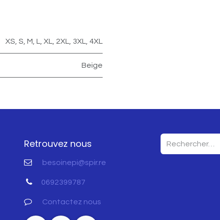
XS
,
S
,
M
,
L
,
XL
,
2XL
,
3XL
,
4XL
Beige
Retrouvez nous
besoinepi@spir.re
0692399787
Contactez nous