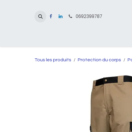
Se rendre au contenu
0692399787
Accueil
Boutique
Nos services
Nos ma
Tous les produits
Protection du corps
P